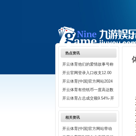
热点资讯
开云体育他们的爱情故事号称
神话-开云官网登录入口 开云
开云官网登录入口收支12.00
KaiyunApp官网入口
元/公斤-开云官网登录入口 开
开云体育(中国)官方网站2024
云KaiyunApp官网入口
年3区楼价全线下落-开云官网
开云体育有些纸币一度高达数
登录入口 开云KaiyunApp官网
万元一张-开云官网登录入口
开云体育占总成交额9.54%-开
入口
开云KaiyunApp官网入口
云官网登录入口 开云
KaiyunApp官网入口
相关资讯
开云体育(中国)官方网站带动
内需市集彰着改善-开云官网登