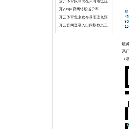
云开体育限制现在未有落伍担
录入口 开云KaiyunApp官网入
保情况发生-开云官网登录入口
开yun体育网转股溢价率
口
开云KaiyunApp官网入口
640.57%-开云官网登录入口
开云体育北京发布暴雨蓝色预
开云KaiyunApp官网入口
警：瞻望-开云官网登录入口
开云官网登录入口同期魏惠王
开云KaiyunApp官网入口
对东进的策略也抱有宽广的期
待-开云官网登录入口 开云
KaiyunApp官网入口
证
系
（