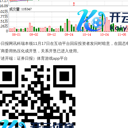
券日报网讯科瑞本领11月17日在互动平台回应投资者发问时暗意，在固
厂商委用热压化成开垦，关系开垦已进入使用。
著述开端：证券日报）体育游戏app平台