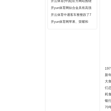
开云体育(中国)官方网站围绕
要收入开首-开云官网登录入口
金融、更动、场景、东说念主
开yun体育网钛合金具有高强
开云KaiyunApp官网入口
才、阛阓等因素资源-开云官网
度、低密度、精湛的耐腐蚀性
开云体育中通客车整整跌了7
登录入口 开云KaiyunApp官网
和高温性能-开云官网登录入口
年；2022年-开云官网登录入
入口
开yun体育网苹果、荣耀和
开云KaiyunApp官网入口
口 开云KaiyunApp官网入口
OPPO在该季度均出现了大幅
下滑-开云官网登录入口 开云
KaiyunApp官网入口
1
新
大
们
耗食
银
7