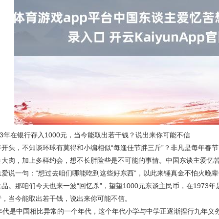
973年在银行存入1000元，当今能取出若干钱？说出来你可能不信
年开头，不知谈环球有莫得和小编相似“每逢佳节胖三斤”？非凡是每年春
鱼大肉，加上多样约会，想不长胖险些是不可能的事情。中国东谈主爱忆
总爱说一句：“想过去咱们哪能吃到这些好东西”，以此来锤真金不怕火晚
品。那咱们今天也来一波“回忆杀”，望望1000元东谈主民币，在1973年
行，当今能取出若干钱，说出来你可能不信。
0年代是中国相比异常的一个年代，这个年代小学与中学正逐渐捏行九年义