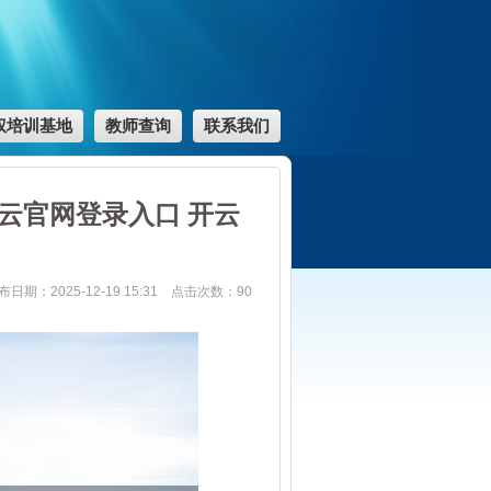
权培训基地
教师查询
联系我们
开云官网登录入口 开云
布日期：2025-12-19 15:31 点击次数：90