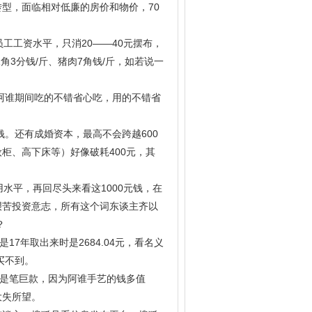
型，面临相对低廉的房价和物价，70
。
工工资水平，只消20——40元摆布，
角3分钱/斤、猪肉7角钱/斤，如若说一
是阿谁期间吃的不错省心吃，用的不错省
钱。还有成婚资本，最高不会跨越600
柜、高下床等）好像破耗400元，其
水平，再回尽头来看这1000元钱，在
艰苦投资意志，所有这个词东谈主齐以
？
17年取出来时是2684.04元，看名义
买不到。
定是笔巨款，因为阿谁手艺的钱多值
大失所望。