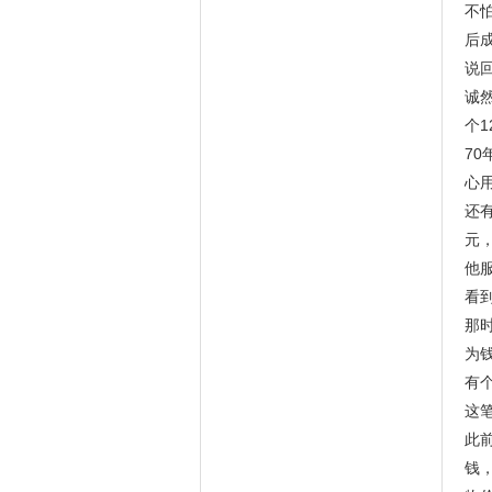
不
后
说
诚
个
7
心
还
元
他
看
那
为
有个
这
此
钱