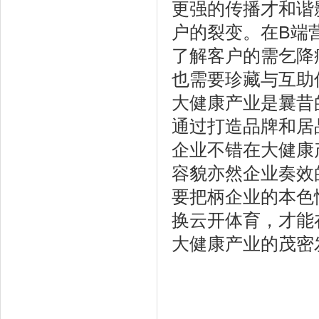
更强的传播才和谐
户的裂变。在B端
了解客户的需乞降
也需要珍藏与互助
大健康产业是曩昔
通过打造品牌和居
企业不错在大健康
容貌亦然企业奏效
要把柄企业的本色
换云开体育，才能
大健康产业的茂密