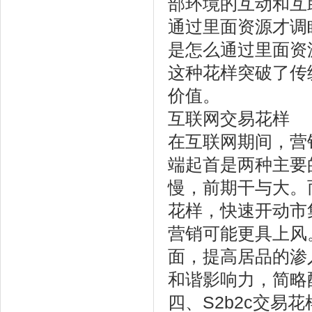
部环境的互动和互
通过里面资源才调
是怎么通过里面资
这种花样突破了传
价值。
互联网交易花样
在互联网期间，营
端起首是两种主要
慢，前期干与大。
花样，快速开动市
营销可能更具上风
面，提高居品的渗
和谐影响力，简略
四、S2b2c交易