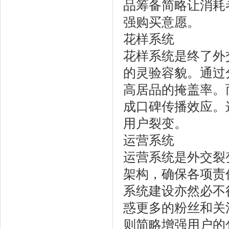
品筹备简略让消耗
强购买意愿。
花样系统
花样系统是终了外
的灵验容貌。通过
高居品的掩盖率。
成口碑传播效应。
用户裂变。
运营系统
运营系统是外交裂
架构，确保各项责
系统建设亦然必不
惑更多的粉丝和关
则简略增强用户的