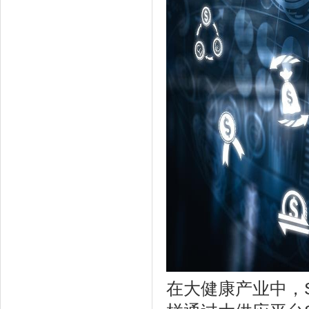
在大健康产业中，