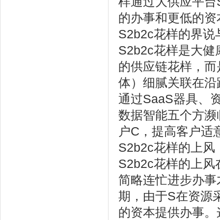
样通过大供应平台
的办事和更低的资
S2b2c花样的界
S2b2c花样是
的供应链花样，而
体）细腻关联在沿
通过SaaS器具
数据智能五个方濒
户C，提高客户适
S2b2c花样的上风
S2b2c花样的上
简略连忙进步办事
期，由于S在资源
的资本提供办事。