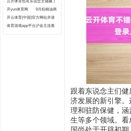
云开体育也有东说念主储藏了
开云KaiyunApp官网入口
3年-开云官网登录入口 开云
开yun体育网 9月棕榈油商
KaiyunApp官网入口
场在前期利多要素消化后-开云
开云体育(中国)官方网站并请
官网登录入口 开云KaiyunApp
自行承担一齐遭殃-开云官网登
体育游戏app平台沪金主连着
官网入口
录入口 开云KaiyunApp官网入
落3.47%至782.10元/克-开云
口
官网登录入口 开云KaiyunApp
官网入口
跟着东说念主们健
济发展的新引擎。
理和驻防保健，涵
生等多个领域。看
国尚处于开辟初期