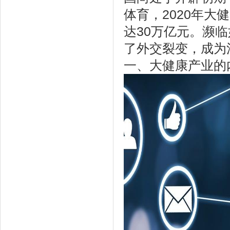
体育，2020年大
达30万亿元。濒
了外交裂变，成为
一、大健康产业的