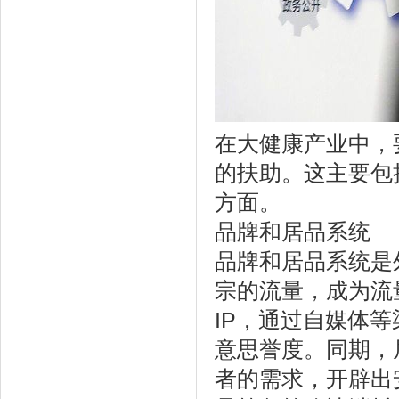
在大健康产业中，
的扶助。这主要包
方面。
品牌和居品系统
品牌和居品系统是
宗的流量，成为流
IP，通过自媒体
意思誉度。同期，
者的需求，开辟出