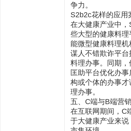
争力。
S2b2c花样的应用
在大健康产业中，
些大型的健康料理
能微型健康料理机
谋人不错欺诈平台
料理办事。同期，
匡助平台优化办事
构或个体的办事才
理办事。
五、C端与B端营
在互联网期间，C
于大健康产业来说
市集环境。