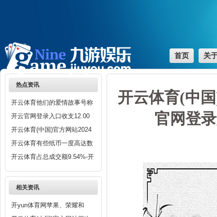
首页
关
热点资讯
开云体育(中
开云体育他们的爱情故事号称
神话-开云官网登录入口 开云
官网登录入
开云官网登录入口收支12.00
KaiyunApp官网入口
元/公斤-开云官网登录入口 开
开云体育(中国)官方网站2024
云KaiyunApp官网入口
年3区楼价全线下落-开云官网
开云体育有些纸币一度高达数
登录入口 开云KaiyunApp官网
万元一张-开云官网登录入口
开云体育占总成交额9.54%-开
入口
开云KaiyunApp官网入口
云官网登录入口 开云
KaiyunApp官网入口
相关资讯
开yun体育网苹果、荣耀和
OPPO在该季度均出现了大幅