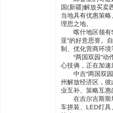
国(新疆)解放买卖
当地具有优惠策略
理思之地。
喀什地区领有5个
亚”的好意思誉。
制、优化营商环境
“两国双园”动作
心技俩，正在加速
中吉“两国双园”
州解放经济区，彼
业互补、策略互惠
在吉尔吉斯斯坦
车拼装、LED灯