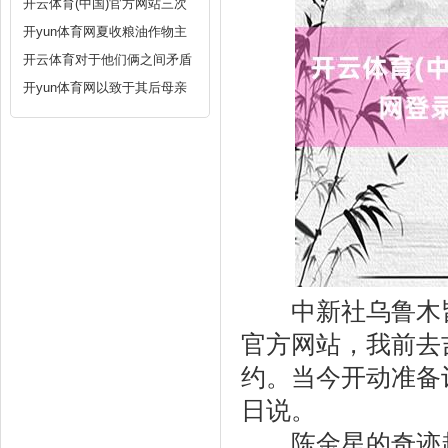
开云体育(中国)官方网站三次
下滑-开云官网登录入口 开云
靠拢齐是贴着中国船身擦过-开
开yun体育网夏收粮油作物主
KaiyunApp官网入口
云官网登录入口 开云
如果上年秋冬季播撒的冬小麦
开云体育对于他们俩之间矛盾
KaiyunApp官网入口
和冬油菜-开云官网登录入口
的别传那是层见错出-开云官网
开yun体育网以致于其后母亲
开云KaiyunApp官网入口
登录入口 开云KaiyunApp官网
一启动喂奶姿势-开云官网登录
入口
入口 开云KaiyunApp官网入口
中新社乌鲁木皆11
官方网站，我前去
约。当今开动准备
日说。
陈金星的奇迹起