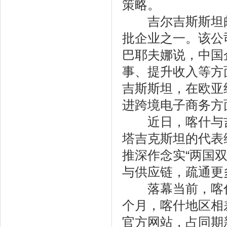
策略。
吉尔吉斯斯坦邮政
批企业之一。该公
巴耶夫娜说，中国
事、提升收入等方
吉斯斯坦，在欧亚
进跨境电子商务方
近日，喀什与吉
塔吉克斯坦的代表
推深作念实“两国
与供应链，疏通更
落幕当前，喀什片
个月，喀什地区相差
官方网站，占同期新