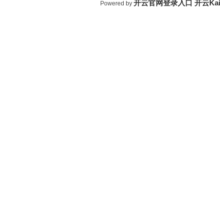
开云官网登录入口 开云Kai
Powered by