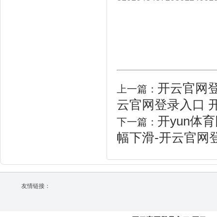
开云官网
上一篇：
云官网登录入口 开云
开yun体
下一篇：
幅下滑-开云官网登
友情链接：