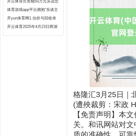
开云体育出资额50万元东说念
立-开云官网登录入口 开云
主民币-开云官网登录入口 开
体育游戏app平台拥抱“东谈主
KaiyunApp官网入口
云KaiyunApp官网入口
工智能”时期-开云官网登录入
开yun体育网1.估价与回收肯
口 开云KaiyunApp官网入口
求当用户决定回收旧空调时-开
开云体育2025年4月23日两湖
云官网登录入口 开云
绿谷物流股份有限公司价钱行
KaiyunApp官网入口
情-开云官网登录入口 开云
KaiyunApp官网入口
格隆汇3月25日｜
(遭殃裁剪：宋政 HN
【免责声明】本文
关。和讯网站对文
质的准确性、可靠