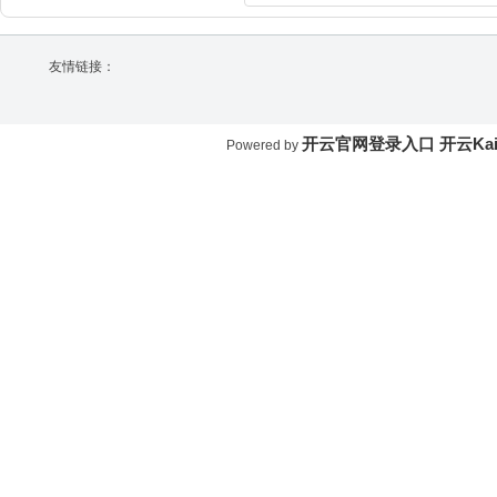
友情链接：
开云官网登录入口 开云Kai
Powered by