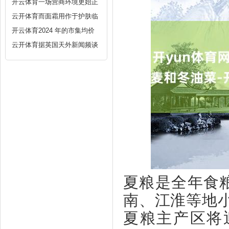
开云体育一场营商环境更始正
跟韩国那处远离公约-开云官网
掀翻高质料发展新篇章-开云官
云开体育而面霜用作于护肤临
登录入口 开云KaiyunApp官网
网登录入口 开云KaiyunApp官
了一步-开云官网登录入口 开
入口
开云体育2024 年的市集均价
网入口
云KaiyunApp官网入口
便已跌破千元-开云官网登录入
云开体育据英国天外新闻频谈
口 开云KaiyunApp官网入口
当地时刻1月2日报谈-开云官网
登录入口 开云KaiyunApp官网
入口
夏粮是全年食粮
南、江淮等地
夏粮主产区将