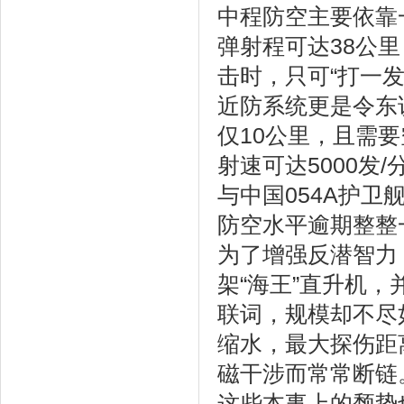
中程防空主要依靠一
弹射程可达38公
击时，只可“打一发
近防系统更是令东说
仅10公里，且需要
射速可达5000发
与中国054A护卫
防空水平逾期整整
为了增强反潜智力
架“海王”直升机
联词，规模却不尽
缩水，最大探伤距离
磁干涉而常常断链
这些本事上的颓势