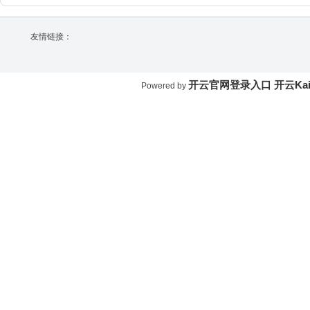
友情链接：
开云官网登录入口 开云Kai
Powered by