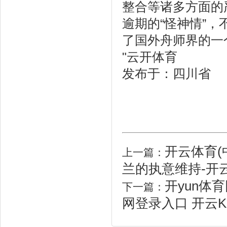
整合等诸多方面的
逾期的“怪神情”
了国外舟师界的一
"云开体育
发布于：四川省
开云体育
上一篇：
兰的执意维持-开云
开yun体
下一篇：
网登录入口 开云Ka