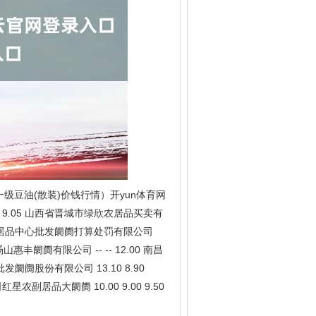
一级豆油(散装)价钱行情）开yun体育网
6 9.05 山西省晋城市绿欣农居品买卖有
0 上海农居品中心批发阛阓打算处罚有限公司
砀山惠丰阛阓有限公司 -- -- 12.00 南昌
发阛阓股份有限公司 13.10 8.90
星农副居品大阛阓 10.00 9.00 9.50