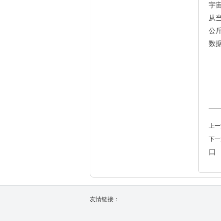
宇
从当
公
数
上一
下一
口
友情链接：