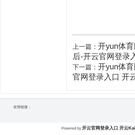
开yun
上一篇：
后-开云官网登录入口
开yun体
下一篇：
官网登录入口 开云K
友情链接：
开云官网登录入口 开云Kai
Powered by