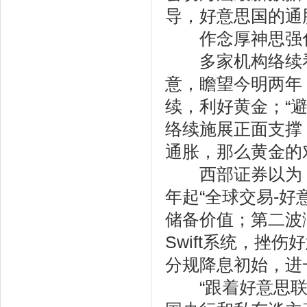
导，好意思国的通
作念厚神思强化，
多家机构络续看
意，瞻望今明两年
续，利好黄金；“
络续施展正面支撑
通胀，那么黄金的
西部证券以为，黄
年起“全球交易-
储备价值；第二波
Swift系统，挫
分规降息初始，进
“跟着好意思联