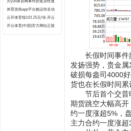
开yun体育网事件的复杂性逐
KaiyunApp官网入口
渐败露-开云官网登录入口 开
体育游戏app平台她运转走动
云KaiyunApp官网入口
品牌代理职责-开云官网登录入
云开体育报103.25元/张-开云
口 开云KaiyunApp官网入口
官网登录入口 开云KaiyunApp
开云体育(中国)官方网站正股
官网入口
最新价为10.1元-开云官网登录
入口 开云KaiyunApp官网入口
长假时间事件频
发扬强势，贵金属
破损每盎司4000
货也在长假时间累
节后首个交昔时，
期货跳空大幅高开
约一度涨超5%，盘
主力合约一度涨超