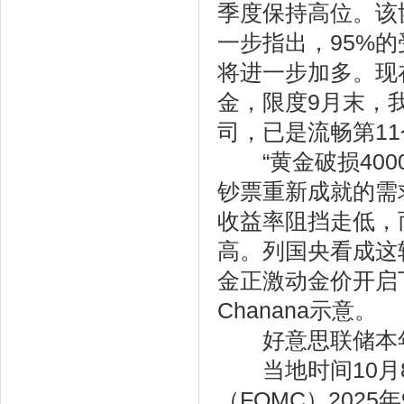
季度保持高位。该
一步指出，95%
将进一步加多。现
金，限度9月末，我
司，已是流畅第1
“黄金破损400
钞票重新成就的需
收益率阻挡走低，
高。列国央看成这
金正激动金价开启下
Chanana示意。
好意思联储本年
当地时间10月8
（FOMC）202