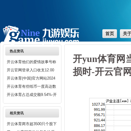
首页
关
热点资讯
开yun体育
开云体育他们的爱情故事号称
神话-开云官网登录入口 开云
损时-开云官网
开云官网登录入口收支12.00
KaiyunApp官网入口
元/公斤-开云官网登录入口 开
开云体育(中国)官方网站2024
云KaiyunApp官网入口
年3区楼价全线下落-开云官网
开云体育有些纸币一度高达数
登录入口 开云KaiyunApp官网
万元一张-开云官网登录入口
开云体育占总成交额9.54%-开
入口
开云KaiyunApp官网入口
云官网登录入口 开云
KaiyunApp官网入口
相关资讯
开云体育两市超3500只个股下
落-开云官网登录入口 开云