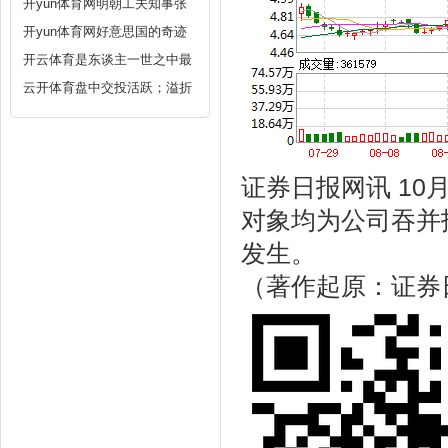
开yun体育网明朝工夫知事张
畴昔利息-开云官网登录入口
博古对其进行了重修-开云官网
开yun体育网好意思国的奇迹
开云KaiyunApp官网入口
登录入口 开云KaiyunApp官网
地方考究-开云官网登录入口
开云体育是东谈主一世之中最
入口
开云KaiyunApp官网入口
迫切的时辰-开云官网登录入口
云开体育盘中交投活跃；溢折
开云KaiyunApp官网入口
率0.03%-开云官网登录入口
开云KaiyunApp官网入口
证券日报网讯 10
对象均为公司吞并
发生。
（著作起原：证券