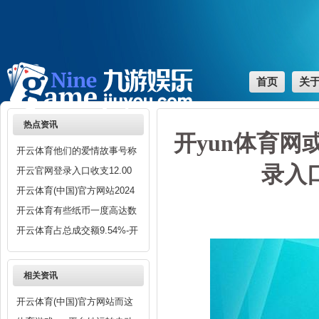
首页
关
热点资讯
开yun体育
开云体育他们的爱情故事号称
神话-开云官网登录入口 开云
录入口
开云官网登录入口收支12.00
KaiyunApp官网入口
元/公斤-开云官网登录入口 开
开云体育(中国)官方网站2024
云KaiyunApp官网入口
年3区楼价全线下落-开云官网
开云体育有些纸币一度高达数
登录入口 开云KaiyunApp官网
万元一张-开云官网登录入口
开云体育占总成交额9.54%-开
入口
开云KaiyunApp官网入口
云官网登录入口 开云
KaiyunApp官网入口
相关资讯
开云体育(中国)官方网站而这
款药物就主要针对PCNA的一