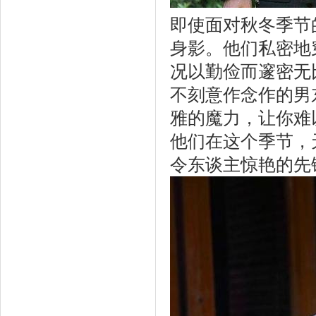
即使面对秋冬季节
身影。他们私密地
况以勤俭而邃密无
不刻意作念作的男
雅的魔力，让你难
他们在这个季节，
令东谈主惊艳的先