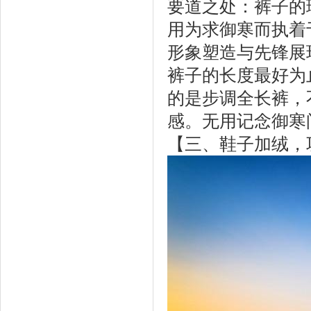
要道之处：裤子的
用为求御寒而执着
形象塑造与先锋展
裤子的长度最好为
的是步调全长裤，
感。无用记念御寒
【三、鞋子加绒，