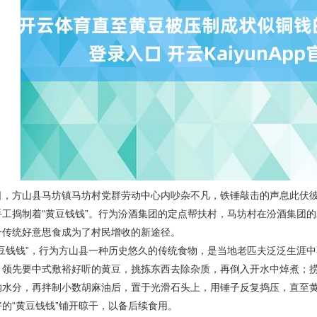
日，方山县马坊镇马坊村党群劳动中心内吵杂不凡，铁锤敲击的声息此伏
手工捣制着“黄豆钱钱”。行为汾酒集团的定点帮扶村，马坊村在汾酒集团
一传统好意思食成为了村民增收的新途径。
黄豆钱钱”，行为方山县一种历史悠久的传统食物，是当地老匹夫泛泛生涯中
，领先要中式敷裕好听的黄豆，挑拣东西去除杂质，再倒入开水中焯煮；
纳水分，再拌制小数胡麻油后，置于光滑石头上，用锤子反复捣压，直至
好的“黄豆钱钱”铺开晾干，以备后续食用。