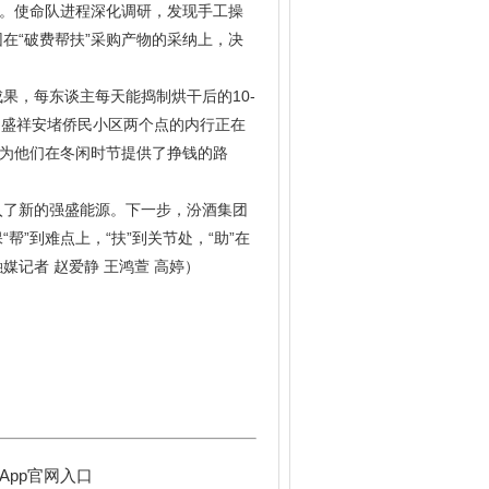
遇。使命队进程深化调研，发现手工操
在“破费帮扶”采购产物的采纳上，决
成果，每东谈主每天能捣制烘干后的10-
、盛祥安堵侨民小区两个点的内行正在
，为他们在冬闲时节提供了挣钱的路
入了新的强盛能源。下一步，汾酒集团
”到难点上，“扶”到关节处，“助”在
记者 赵爱静 王鸿萱 高婷）
App官网入口