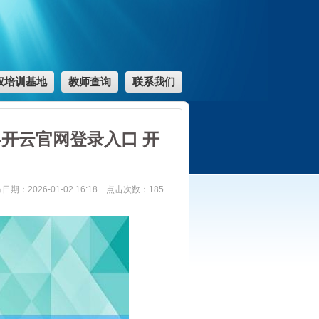
权培训基地
教师查询
联系我们
开云官网登录入口 开
口
日期：2026-01-02 16:18 点击次数：185