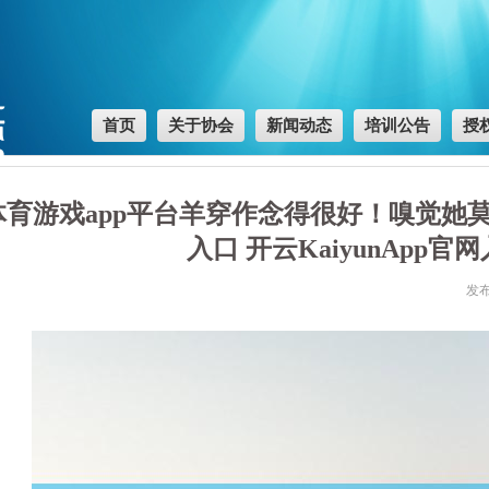
首页
关于协会
新闻动态
培训公告
授
体育游戏app平台羊穿作念得很好！嗅觉她
入口 开云KaiyunApp官
发布