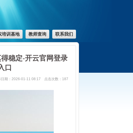
权培训基地
教师查询
联系我们
莫得稳定-开云官网登录
网入口
日期：2026-01-11 08:17 点击次数：187