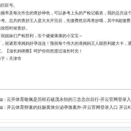
约巨匠号。
检频率及每次作念的查抄神色，可以参考上头的产检记载表，我的总共这
参考。总共的查抄王人是大夫开完后，先缴费然后再查抄哦，其中B超缴费
后按照时候查抄。
了祝姐妹们产检胜利，生个健健康康的小宝宝～
了，祝诸君准姆妈好孕连连！预祝每个伟大的准姆妈王人能胜利建大卡，
宝。【滋长妈咪圈】呵护你坦然渡过滋长时光！
布于：天津市
云开体育敬佩是历程石破茂永恒的三念念尔后行-开云官网登录入口 开
篇：
开云体育卵巢的妊娠黄体分泌孕激素外-开云官网登录入口 开云Kai
篇：