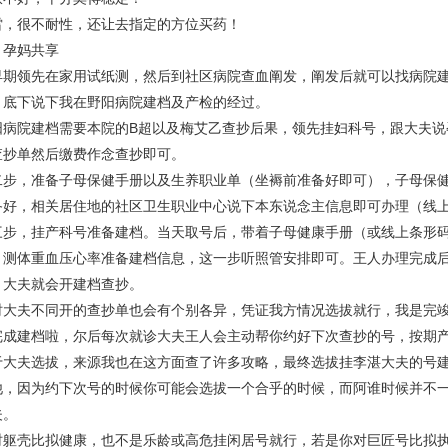
雷，很不耐性，还让去指定的方位买药！
、孕妈共享
早期领先在家用试纸测，然后到社区病院查血阐发，阐发后就可以找病院建
。底下说下我在野阳病院建档及产检的经过。
阳病院建档需要本院的B超以及梅艾乙查抄后果，领先挂妇科号，跟大夫说
查抄单然后缴费作念查抄即可。
二步，准备子母保健手册以及生养职业单（坐褥前准备好即可），子母保
备好，相关居住地的社区卫生职业中心说下本东说念主信息即可办理（线
三步，挂产科号准备建档。当天取号后，带着子母健康手册（或线上条形码
，测体重血压心率准备建档信息，这一步听照管安排即可。王人办理完成
，大夫就会开建档查抄。
时大夫不同开的查抄单也会有个别各异，凭证我方情况选拔就行，我是完
完成建档啦，尔后每次就诊大夫王人会主动帮你约好下次查抄的号，按期
于大夫选拔，来源我也在这方面查了许多攻略，最终选拔挂李湛大夫的号
他，因为约下次号的时候你可能会选拔一个合乎的时候，而阿谁时候并不
夫。
时躯壳比拟健康，也不是乐龄或高危挂闲居号就行，若是你对巨匠号比拟