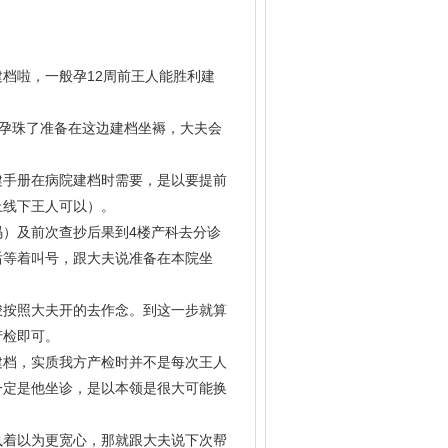
档啦，一般孕12周前王人能胜利建
孕珠了准备在这边建档坐褥，大夫会
健手册在病院建档时需要，是以要提前
上线下王人可以）。
）及前次查抄后果到4楼产科去分诊
后等着叫号，跟大夫说准备在本院坐
竣按照大夫开的去作念。到这一步就算
产检即可。
建档，实质我方产检时并不是每次王人
一定是他坐诊，是以本领是很大可能换
执着以为更宽心，那就跟大夫说下次帮