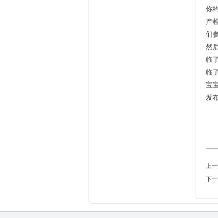
你
产
们
然
临
临
宝
发
上一
下一