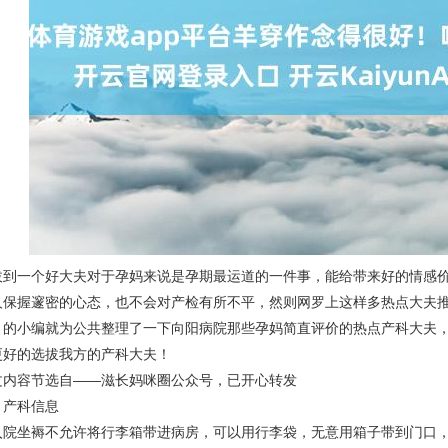
拔到一个好大夫对于孕妈来说是孕期最运道的一件事，能给带来好的情感
人保握邃密的心态，也不会对产检有所不平，然则网罗上这样多热点大夫
】的小编就为公共整理了一下向阳病院那些孕妈简直评价的热点产科大夫
更好的选拔我方的产科大夫！
文内容节选自——滋长妈咪圈公众号，已开心转发
、产科信息
入院坐褥不允许将行李箱带进病房，可以用行李袋，无意用箱子带到门口