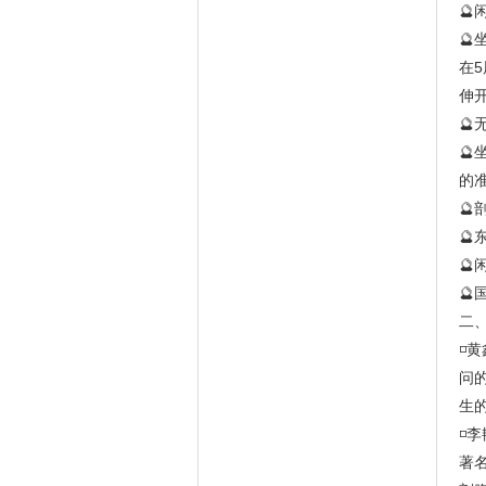


在
伸开


的




二
◽
问
生
◽
著