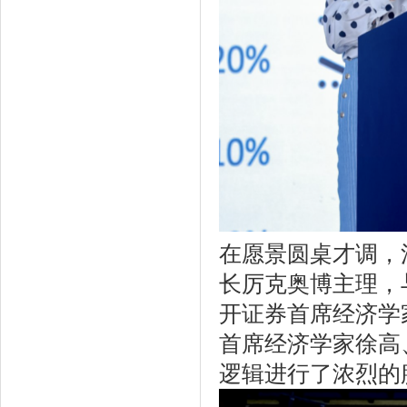
在愿景圆桌才调，
长厉克奥博主理，
开证券首席经济学
首席经济学家徐高
逻辑进行了浓烈的