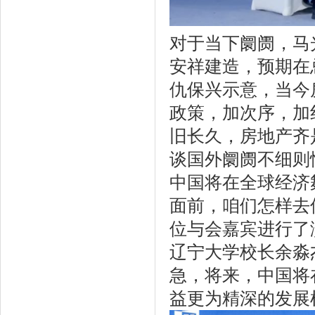
对于当下阛阓，马
安祥建造，预期在
仇保兴示意，当今
政策，加次序，加
旧长久，房地产齐
谈国外阛阓不细则
中国将在全球经济
面前，咱们怎样去
位与会嘉宾进行了
辽宁大学校长余淼
急，将来，中国将
益更为精深的发展