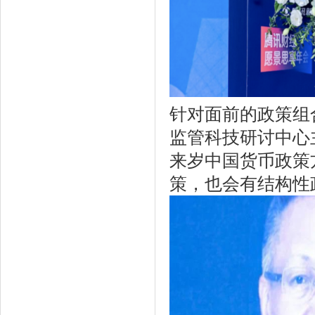
针对面前的政策组
监管科技研讨中心
来岁中国货币政策
策，也会有结构性