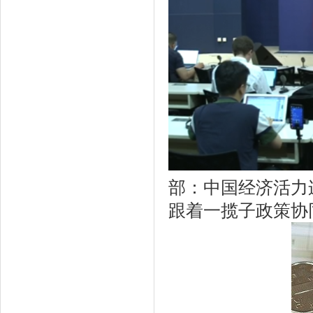
部：中国经济活力
跟着一揽子政策协