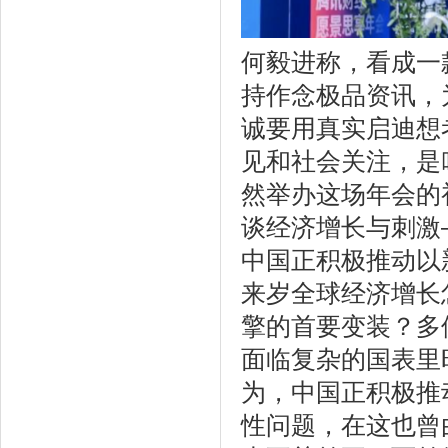
何毅进称，看成一
持作念极品资讯，
诚要用真实启迪想
见和社会关注，是
然举办这场年会的
谈经济增长与刺激
中国正积极推动以
来岁全球经济增长
擎的首要变装？多
面临复杂的国表里
为，中国正积极推
性问题，在这也曾