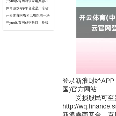
开yun体育网海信家电共存在
KaiyunApp官网入口
对外投资26项-开云官网登录入
体育游戏app平台这是广东省
口 开云KaiyunApp官网入口
低空经济发展的伏击里程碑-开
开云体育阿塔和巴塔以前一块
云官网登录入口 开云
抗过苏-开云官网登录入口 开
开yun体育网成交数目、价钱
KaiyunApp官网入口
云KaiyunApp官网入口
齐出现了积极的信号-开云官网
登录入口 开云KaiyunApp官网
入口
登录新浪财经AP
国)官方网站
受损股民可至新
http://wq.fi
新浪券商基金、百