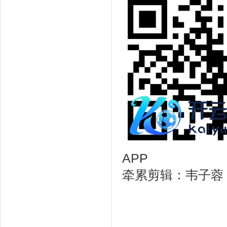
APP
牵累剪辑：韦子蓉 