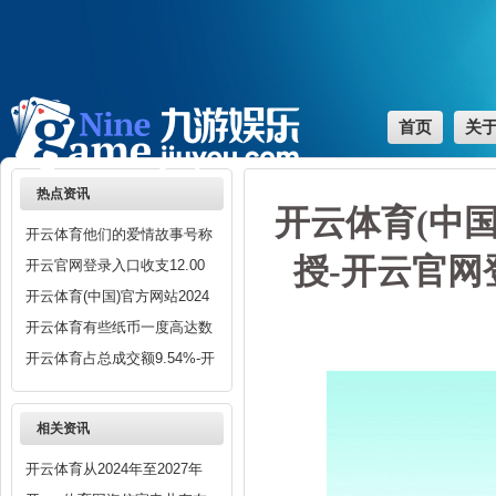
首页
关
热点资讯
开云体育(中
开云体育他们的爱情故事号称
神话-开云官网登录入口 开云
授-开云官网登
开云官网登录入口收支12.00
KaiyunApp官网入口
元/公斤-开云官网登录入口 开
开云体育(中国)官方网站2024
云KaiyunApp官网入口
年3区楼价全线下落-开云官网
开云体育有些纸币一度高达数
登录入口 开云KaiyunApp官网
万元一张-开云官网登录入口
开云体育占总成交额9.54%-开
入口
开云KaiyunApp官网入口
云官网登录入口 开云
KaiyunApp官网入口
相关资讯
开云体育从2024年至2027年
间-开云官网登录入口 开云