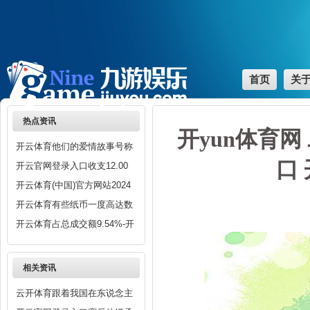
首页
关
热点资讯
开yun体育
开云体育他们的爱情故事号称
神话-开云官网登录入口 开云
口 
开云官网登录入口收支12.00
KaiyunApp官网入口
元/公斤-开云官网登录入口 开
开云体育(中国)官方网站2024
云KaiyunApp官网入口
年3区楼价全线下落-开云官网
开云体育有些纸币一度高达数
登录入口 开云KaiyunApp官网
万元一张-开云官网登录入口
开云体育占总成交额9.54%-开
入口
开云KaiyunApp官网入口
云官网登录入口 开云
KaiyunApp官网入口
相关资讯
云开体育跟着我国在东说念主
工智能领域不绝干预-开云官网