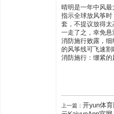
晴明是一年中风最
指示全球放风筝时
套，不提议放得太
一走了之，幸免悬
消防施行败露，细
的风筝线可飞速割
消防施行：绷紧的
开yun体
上一篇：
云KaiyunApp官