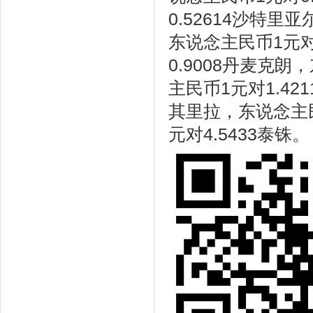
0.52614沙特里
东说念主民币1元对
0.9008丹麦克朗
主民币1元对1.42
其里拉，东说念主民
元对4.5433泰铢。