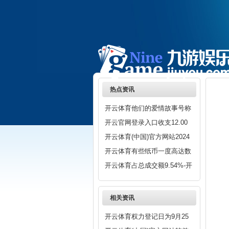
热点资讯
开云体育他们的爱情故事号称
神话-开云官网登录入口 开云
开云官网登录入口收支12.00
KaiyunApp官网入口
元/公斤-开云官网登录入口 开
开云体育(中国)官方网站2024
云KaiyunApp官网入口
年3区楼价全线下落-开云官网
开云体育有些纸币一度高达数
登录入口 开云KaiyunApp官网
万元一张-开云官网登录入口
开云体育占总成交额9.54%-开
入口
开云KaiyunApp官网入口
云官网登录入口 开云
KaiyunApp官网入口
相关资讯
开云体育权力登记日为9月25
日-开云官网登录入口 开云