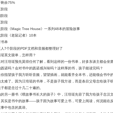
剩余75%
三阶段
四阶段
五阶段
阶段《Magic Tree House》一系列48本的冒险故事
七阶段《老鼠记者》10本
它书单
王人7个阶段的PDF文档和音频都整理好了
培珽英文牍单，怎样用？
果对汪培珽预先莫得任何了解，看到这样的一份书单，好多东谈主都会坐
的践诺吗？会对书中的践诺感兴味吗？这样厚的书，孩子能读完吗？
果你指望孩子我方听听音频，望望插画，就能看齐全本书，还能领会书中
的太难了。因为汪培珽的书单，不是孩子我方读，而是条目父母念给孩子
孩子都是念过十几二十遍的。
她的另一册书《喂故事书长大的孩子》中，汪培珽先容了我方给孩子念汉
，其实是书中的故事——孩子因为故事可爱上书，可爱上阅读，何况能在反
故事中包含的真谛。