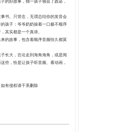
孩子的好故事，独一孩子领会了践诺，
。
故事书。只管念，无谓总结你的发音会
样的孩子：爷爷奶奶操着一口极不顺序
付，其实都是一个真谛。
出来的故事，包含着顺序音频恒久都莫
孩子长大，岂论走到海角海角，或是阅
而这些，恰是让孩子听音频、看动画，
，如有侵权请干系删除