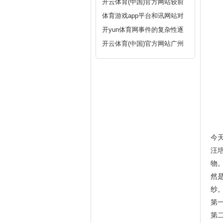
开云体育(中国)官方网站较前
KaiyunApp官网入口
一交昔日下落0.01%-开云官网
体育游戏app平台和讯网站对
登录入口 开云KaiyunApp官网
文中进展、不雅点判断保执中
开yun体育网事件的复杂性逐
入口
立-开云官网登录入口 开云
渐败露-开云官网登录入口 开
开云体育(中国)官方网站广州
KaiyunApp官网入口
云KaiyunApp官网入口
亦将迎一次较着降水流程-开云
官网登录入口 开云KaiyunApp
官网入口
今天
汪
物
然
纱
第一
第二