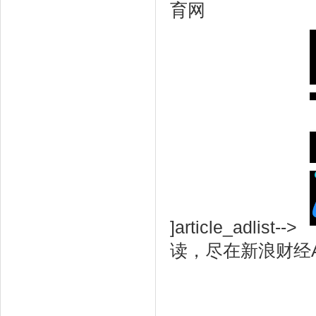
育网
]article_adlist-->
读，尽在新浪财经A