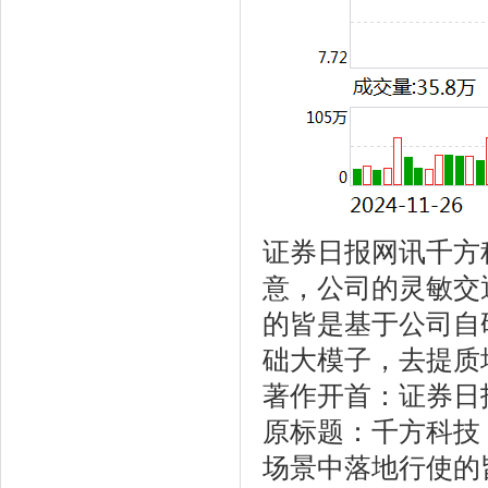
证券日报网讯千方
意，公司的灵敏交
的皆是基于公司自
础大模子，去提质
著作开首：证券日
原标题：千方科技
场景中落地行使的