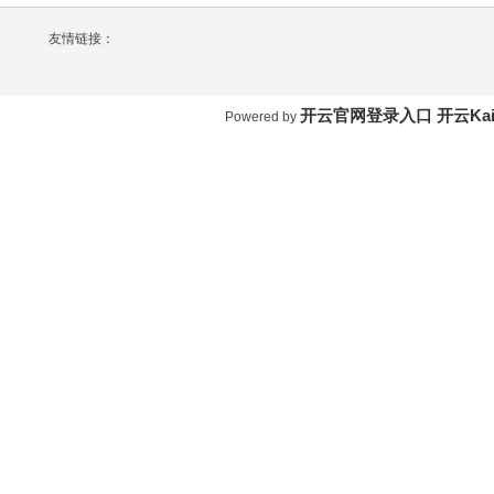
友情链接：
开云官网登录入口 开云Kai
Powered by