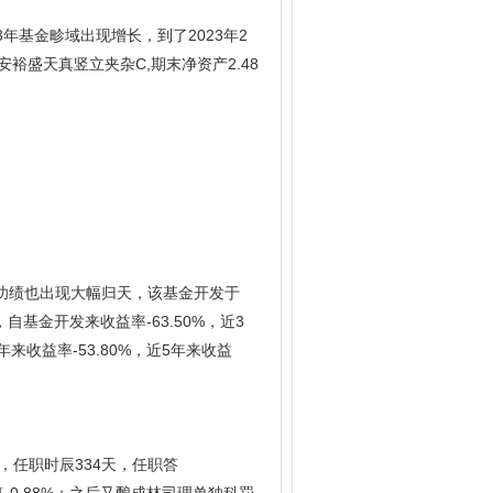
3年基金畛域出现增长，到了2023年2
安裕盛天真竖立夹杂C,期末净资产2.48
功绩也出现大幅归天，该基金开发于
，自基金开发来收益率-63.50%，近3
3年来收益率-53.80%，近5年来收益
任职时辰334天，任职答