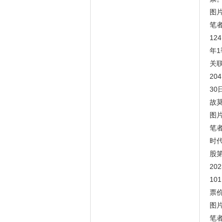
图
笔者
12
年1
关联
20
30
故莫
图
笔者
时代
股第
20
10
票
图
笔者