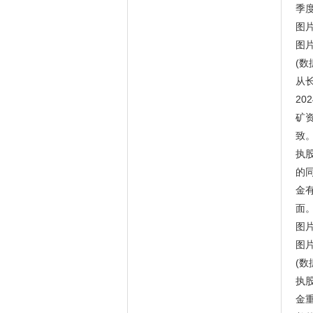
季度
图
图
(数
从
2
矿
致
执
的
金
面
图
图
(数
执
金