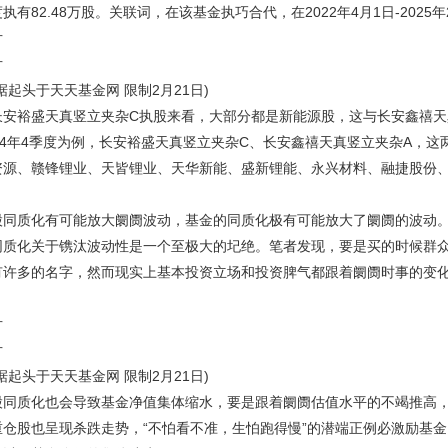
执有82.48万股。关联词，在该基金执巧合代，在2022年4月1日-2025
片
片
据起头于天天基金网 限制2月21日)
长安裕盛天真竖立夹杂C执股来看，大部分都是新能源股，这与长安鑫禧天
024年4季度为例，长安裕盛天真竖立夹杂C、长安鑫禧天真竖立夹杂A，
资源、赣锋锂业、天皆锂业、天华新能、盛新锂能、永兴材料、融捷股份、
。
股同质化有可能放大阛阓波动，基金的同质化极有可能放大了阛阓的波动
同质化关于镌汰波动性是一个至极大的圮绝。笔者发现，要是买的时候群
有许多的名字，然而现实上基本投资立场和投资脾气都跟着阛阓时事的变
。
片
片
据起头于天天基金网 限制2月21日)
股同质化也会导致基金净值集体缩水，要是跟着阛阓估值水平的不竭推高
重仓股也呈现杀跌走势，“不怕看不准，生怕跑得慢”的潜端正例必激励基