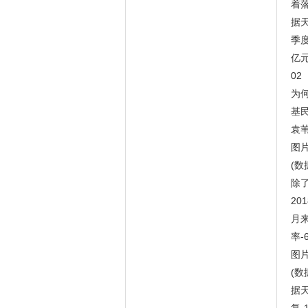
着
据天
季度
亿元
02
为
基
袁苇
图
(数
除
20
月来
率-
图
(数
据