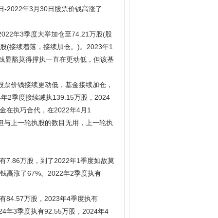
2022年3月30日股票价钱高涨了
22年3季度大举加仓至74.21万股(股
股(接续着落，接续加仓。)。2023年1
股票价钱显豁莫得撑执一直在更动低，但该基
6万股(股票价钱接续更动低，基金接续加仓，
年2季度接续减执139.15万股，2024
基金在执巧合代，在2022年4月1
几，但与上一轮执股的数目无用，上一轮执
有7.86万股，到了2022年1季度如故莫
钱高涨了67%。2022年2季度执有
执有84.57万股，2023年4季度执有
24年3季度执有92.55万股，2024年4