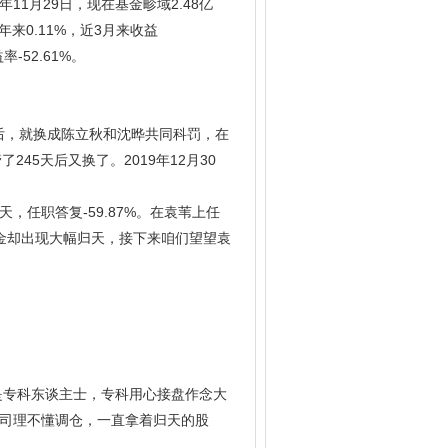
11月29日，现在基金畛域2.48亿
年来0.11%，近3月来收益
率-52.61%。
后，就换成陈立秋和沈晔共同科罚，在
245天后又换了。2019年12月30
天，任职答复-59.87%。在袁苇上任
基金却出现大幅归天，接下来咱们望望袁
是专科东谈主士，专科用心接盘作念大
个司理不懂调仓，一直拿着归天的股