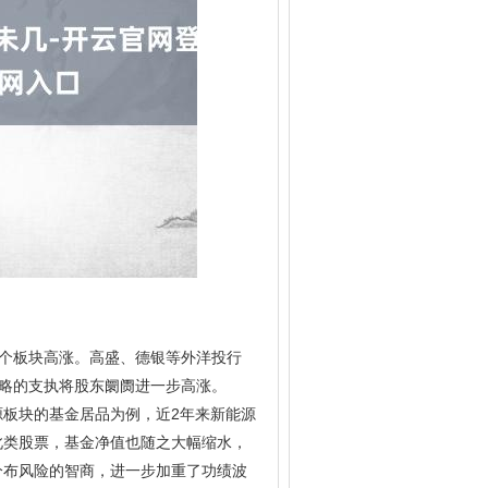
个板块高涨。高盛、德银等外洋投行
略的支执将股东阛阓进一步高涨。
板块的基金居品为例，近2年来新能源
此类股票，基金净值也随之大幅缩水，
分布风险的智商，进一步加重了功绩波